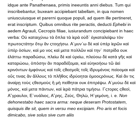
idque ante Panathenaea, primis ineeuntis anni diebus. Tum qui
inscribebantur, buxeam accipiebant tabellam, in qua nomen
uniuscuiusque et parerni quoque populi, ad quem ille pertineret,
erat inscriptum. Quibus omnibus rite peractis, deducti
Ephebi
in
aedem Agrauli, Cecropis filiae, iusiurandum concipiebant in haec
verba: Οὐ καταιχύνω τὰ ὄπλα τὰ ἱερὰ οὐδ᾿ ἐγκαταλείψω τὸν
πρωτοςτάτην ὅτῳ ἂν ςτοιχήσω. Α᾿μυν´ω δὲ καὶ ὑπὲρ ἱερῶν καὶ
ὑπὲρ ὀσίων, καὶ μο νος καὶ μετα πολλῶν καὶ την` πατρίδα ουκ
ἐλάττω παραδώσω, πλείω δὲ καὶ ὐρείω, πλεύοω δὲ κατὰ γῆς καὶ
καταρώοω, ὁπόσην ἂν παραδέξομαι, καὶ εὐηκοήοω τῶ ἀεὶ
κρινόντων ἐμφόνως καὶ τοῖς ςθεσμοῖς τοῖς ίδρυμένοις πείοομαι καὶ
οὕς τινας ἂν ἄλλους τὸ πλῆθος ιδρύοηται ὁμοοςρόνως. Καὶ ἄν τις
ἀναίρῃ τοὺς ςθεσμοὺς ἢ μὴ πείθηται ουκ ἐπιτρέψω. Α᾿μυύω δὲ καὶ
μόνος, καὶ μετα πάντων, καὶ ἱερὰ πάτρια τιμήσω. Ι῎ςτορες ςθεοὶ,
Α῎γραυλοι, Ε᾿νυάλιος, Α῎ρης, Ζεὺς, Θηλὼ, Η῾γεμόνη, i. e.
Non
dehonestabo haec sacra arma: neque deseram Protostatem,
quisquis ille sit, quem in versu meo excipiam. Pro aris et focis
dimicabo, sive solus sive cum aliis