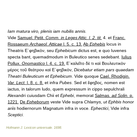
Iam matura viro, plenis iam nubilis annis.
Vide
Samuel. Petit.
Comm. in Leges Attic. l. 2. tit.
4. et
Franc.
Rossaeum
Archaeol. Atticae
l. 5. c. 13.
Ab
Ephebis
locus in
Theatris Ε᾿φηβικὸν, seu
Ephebicum
dictus est, e quo Iuvenes
specta bant, quemadmodum in Buleutico senes sedebant.
Iulius
Pollux.
Onomastico
l. 4. c. 19.
Ε᾿καλεῖτο δὲ τι καὶ Βουλευτικὸν
μέρος τοῦ θεάτρου καὶ Ε᾿φηβικὸν,
Dicebatur etiam pars quaedam
Theatri Buleuticum et Ephebicum
. Vide quoque
Cael. Rhodigin.
Var. Lect.
l. 8. c. 8.
et infra
Pubes
. Sed et ἔφηβος, nomen est
iactus, in talorum ludo, quem expressum in cippo sepulchrali
Alexandri cuiusdam Chii et
Ephebi
, memorat
Salmas.
ad Solin.
p.
1221.
De
Epheborum
veste Vide supra
Chlamys, ut Ephbis honor
ariis
hodiernorum Magnatum infra in voce.
Ephectici
, Vide infra
Sceptici
.
Hofmann J. Lexicon universale
.
1698
.