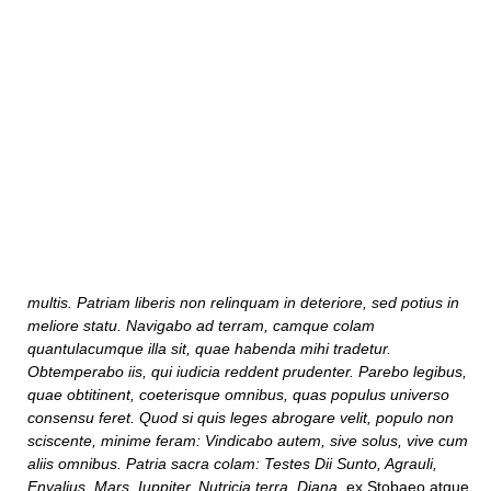
multis. Patriam liberis non relinquam in deteriore, sed potius in
meliore statu. Navigabo ad terram, camque colam
quantulacumque illa sit, quae habenda mihi tradetur.
Obtemperabo iis, qui iudicia reddent prudenter. Parebo legibus,
quae obtitinent, coeterisque omnibus, quas populus universo
consensu feret. Quod si quis leges abrogare velit, populo non
sciscente, minime feram: Vindicabo autem, sive solus, vive cum
aliis omnibus. Patria sacra colam: Testes Dii Sunto, Agrauli,
Enyalius, Mars, Iuppiter, Nutricia terra, Diana
, ex Stobaeo atque