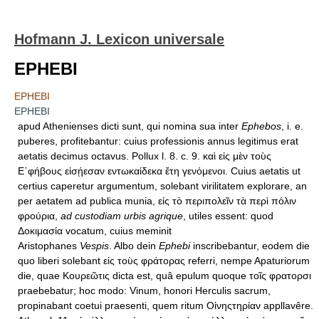
Hofmann J. Lexicon universale
EPHEBI
EPHEBI
EPHEBI
apud Athenienses dicti sunt, qui nomina sua inter
Ephebos
, i. e.
puberes, profitebantur: cuius professionis annus legitimus erat
aetatis decimus octavus. Pollux l. 8. c. 9. καὶ εἰς μὲν τοὺς
Ε᾿φήβους εἰσῄεσαν εντωκαίδεκα ἔτη γενόμενοι. Cuius aetatis ut
certius caperetur argumentum, solebant virilitatem explorare, an
per aetatem ad publica munia, εἰς τὸ περιπολεῖν τὰ περὶ πόλιν
φρούρια,
ad custodiam urbis agrique
, utiles essent: quod
Δοκιμασία vocatum, cuius meminit
Aristophanes
Vespis
. Albo dein
Ephebi
inscribebantur, eodem die
quo liberi solebant εἰς τοὺς φράτορας referri, nempe Apaturiorum
die, quae Κουρεῶτις dicta est, quâ epulum quoque τοῖς φρατορσι
praebebatur; hoc modo: Vinum, honori Herculis sacrum,
propinabant coetui praesenti, quem ritum Οἰνηςτηρίαν appllavêre.