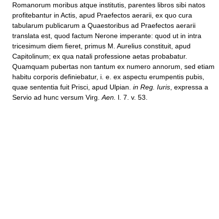
Romanorum moribus atque institutis, parentes libros sibi natos
profitebantur in Actis, apud Praefectos aerarii, ex quo cura
tabularum publicarum a Quaestoribus ad Praefectos aerarii
translata est, quod factum Nerone imperante: quod ut in intra
tricesimum diem fieret, primus M. Aurelius constituit, apud
Capitolinum; ex qua natali professione aetas probabatur.
Quamquam pubertas non tantum ex numero annorum, sed etiam
habitu corporis definiebatur, i. e. ex aspectu erumpentis pubis,
quae sententia fuit Prisci, apud Ulpian.
in Reg. Iuris
, expressa a
Servio ad hunc versum Virg.
Aen.
l. 7. v. 53.