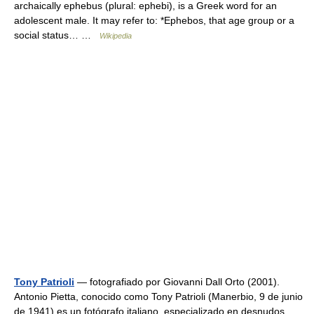
archaically ephebus (plural: ephebi), is a Greek word for an
adolescent male. It may refer to: *Ephebos, that age group or a
social status… …
Wikipedia
Tony Patrioli
— fotografiado por Giovanni Dall Orto (2001).
Antonio Pietta, conocido como Tony Patrioli (Manerbio, 9 de junio
de 1941) es un fotógrafo italiano, especializado en desnudos