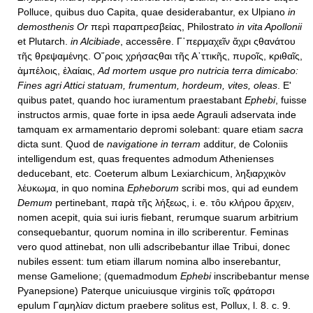
Polluce, quibus duo Capita, quae desiderabantur, ex Ulpiano
in
demosthenis Or
περὶ παραπρεσβείας, Philostrato
in vita Apollonii
et Plutarch.
in Alcibiade
, accessêre. Γ῾περμαχεῖν ἄχρι ςθανάτου
τῆς θρεψαμένης. Ο῞ροις χρήσαςθαι τῆς Α᾿ττικῆς, πυροῖς, κριθαῖς,
ἀμπέλοις, ἐλαίαις,
Ad mortem usque pro nutricia terra dimicabo:
Fines agri Attici statuam, frumentum, hordeum, vites, oleas
. E'
quibus patet, quando hoc iuramentum praestabant
Ephebi
, fuisse
instructos armis, quae forte in ipsa aede Agrauli adservata inde
tamquam ex armamentario depromi solebant: quare etiam
sacra
dicta sunt. Quod de
navigatione in terram
additur, de Coloniis
intelligendum est, quas frequentes admodum Athenienses
deducebant, etc. Coeterum album Lexiarchicum, ληξιαρχικὸν
λέυκωμα, in quo nomina
Epheborum
scribi mos, qui ad eundem
Demum
pertinebant, παρὰ τῆς λήξεως, i. e. τȏυ κλήρου ἄρχειν,
nomen acepit, quia sui iuris fiebant, rerumque suarum arbitrium
consequebantur, quorum nomina in illo scriberentur. Feminas
vero quod attinebat, non ulli adscribebantur illae Tribui, donec
nubiles essent: tum etiam illarum nomina albo inserebantur,
mense Gamelione; (quemadmodum
Ephebi
inscribebantur mense
Pyanepsione) Paterque unicuiusque virginis τοῖς φράτορσι
epulum Γαμηλίαν dictum praebere solitus est, Pollux, l. 8. c. 9.