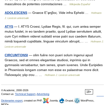
masculinos de potentes connotaciones …
Wikipedia Español
ADOLESCENS
— Graece Ε῎φηβος. Vide infra Ephebi …
Hofmann
J. Lexicon universale
ATYS
— I. ATYS Croesi, Lydiae Regis, fil. qui, cum antea semper
mutus fuislet, in eo tandem praelio, quod Lydiae servitutem attulit,
cum Cyri militem videret sublatô ense patri suo caedem illaturum,
nimiâ loquendi cupiditate, linguae vinculum abrupit,… …
Hofmann J.
Lexicon universale
CIRCUMTONSI
— olim fuêre non pueri solum ingenui apud
Graecos, sed et omnes elegantiae studiosi, inprimis qui in
gymnasiis versabantur, tam senes, qnam iuvenes. Unde Euripides
in Phoenissis longam coman non esse ex palaestrae more dicit.
Παλοκαμὸς γάρ σου… …
Hofmann J. Lexicon universale
© Academic, 2000-2026
18+
Contact us:
Technical Support
,
Advertising
Dictionaries export
, created on PHP,
Joomla,
Drupal,
WordPress,
MODx.