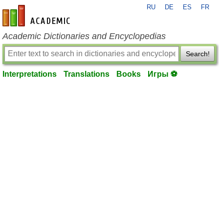
RU
DE
ES
FR
en-academic.com
Academic Dictionaries and Encyclopedias
Search!
Interpretations
Translations
Books
Игры ⚽