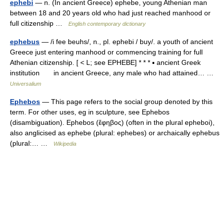
ephebi
— n. (In ancient Greece) ephebe, young Athenian man
between 18 and 20 years old who had just reached manhood or
full citizenship …
English contemporary dictionary
ephebus
— /i fee beuhs/, n., pl. ephebi / buy/. a youth of ancient
Greece just entering manhood or commencing training for full
Athenian citizenship. [ < L; see EPHEBE] * * * ▪ ancient Greek
institution in ancient Greece, any male who had attained… …
Universalium
Ephebos
— This page refers to the social group denoted by this
term. For other uses, eg in sculpture, see Ephebos
(disambiguation). Ephebos (ἔφηβος) (often in the plural epheboi),
also anglicised as ephebe (plural: ephebes) or archaically ephebus
(plural:… …
Wikipedia