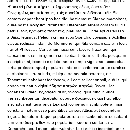
Athen. l. 11. οἱ μέλλοντες ἀποκείρειν τὸν οκόλλυν, εἰσφέρουσι τῷ
Η῾ρακλεῖ μέγα ποτήριον, πληρώσαντες οἴνου, ὃ καλοῦσιν
Οἰνιςτηρίαν, καὶ πείσαντες, τοῖς συνέλθουσι διδόασι πιεῖν. Sic
comam deponebant ipso hoc die, hostiamque Dianae mactabant,
quae hostia Κουρεῖον dicebatur. Offerebant autem comam fluviis
patriis, τοῖς ἐγχωρίοις ποταμοῖς, plerumque. Unde apud Pausan.
in Attic.
legimus, Peleum crines suos Sperchio vovisse, si Achilles
salvus rediisset: idem de Memnone, qui Nilo comam sacram fecit,
narrat Philostrat. Contrarium iussi sunt facere Nazaraei, qui
caesariem suam in igenem coniciebant, Num. c. 3. Sic postquam
inscripti sunt, biennio expleto, anno nempe vigesimo, accedebat
tertia professio apud populares, atque inscribebantur Lexiarchico,
et abhinc sui erant iuris, mittique ad negotia poterant, ac
Testamenti habebant factionem, e Lege seilicet annali, quâ is, qui
annos est natus viginti ἤδη τὰ πατρῷα παρελάμβανεν. Hoc
vocabant Graeci ἐγγράφεςθαι εἰς ἄνδρας, quia tunc in viros
transscribebantur: dicebatur quoque δοκιμαςθεὶς qui huic albo
inscriptus est; quia prius Lexiarchico nemo inscribi poterat, nisi
constaret natum esse parentibus civibus Atticis aut secundum
leges adoptatum: itaque populares iurati inscribendum iudicabant.
Iam vero δοκιμαςθέντες e popularium suorum sententia, a
Demarcho apud quem adservabatur. Lexiarchico inscribebantur: